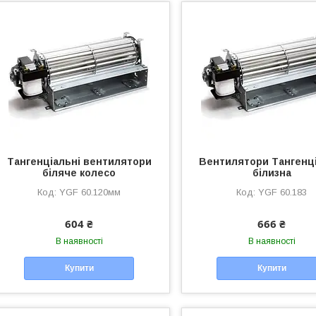
Тангенціальні вентилятори
Вентилятори Тангенці
біляче колесо
білизна
YGF 60.120мм
YGF 60.183
604 ₴
666 ₴
В наявності
В наявності
Купити
Купити