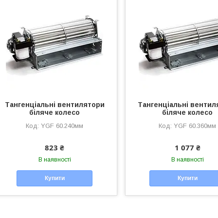
Тангенціальні вентилятори
Тангенціальні вентил
біляче колесо
біляче колесо
YGF 60.240мм
YGF 60.360мм
823 ₴
1 077 ₴
В наявності
В наявності
Купити
Купити