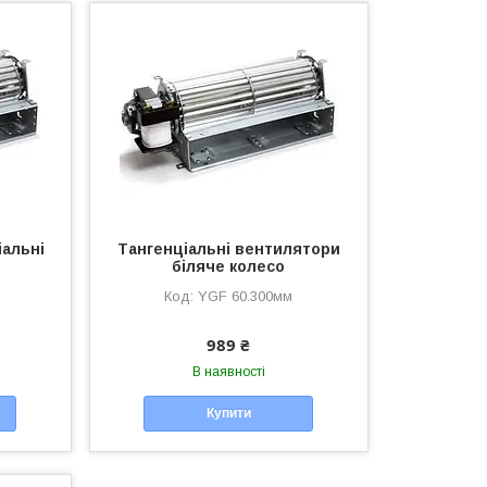
альні
Тангенціальні вентилятори
біляче колесо
YGF 60.300мм
989 ₴
В наявності
Купити