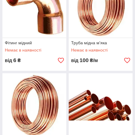
Фітинг мідний
Труба мідна м'яка
Немає в наявності
Немає в наявності
6
100
від
₴
від
₴/м