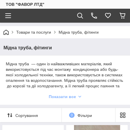
ТОВ "ФАВОР ЛТД"
Товари та послуги
Мідна труба, фітинги
Мідна труба, фітинги
Мідна труба — один із найважливіших матеріалів, який
використовується під час монтажу кондиціонера або будь-
якої холодильної техніки, також використовується в системах
опалення та водопостачання. Мідна труба проявляє стійкість
до корозії та дії холодоагенту, а її легкий процес паяння та
вальцьовки неабияк спрощує монтаж і з'єднання різних
Показати все
елементів у системі кондиціювання. Труба мідна
холодильна, завдяки властивостями міді, активно
використовується в системах холодильних установок різного
характеру.
Сортування
0
Фільтри
має такі якості: