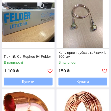
- чиста і гладка поверхня всередині та зовні,
- потенційно висока стійкість до випробування осадом
внутрішня поверхня труби,
- обидва кінці труби закриті корками (заглушками),
- має максимально необхідну герметичність.
Геометричні розміри труб та інші вимоги погоджено згідно
нами з споживачем у процесі оформлення замовлення.
Капілярна трубка з гайками L
Припій, Cu-Rophos 94 Felder
900 мм
В наявності
В наявності
1 100
150
₴
₴
Купити
Купити