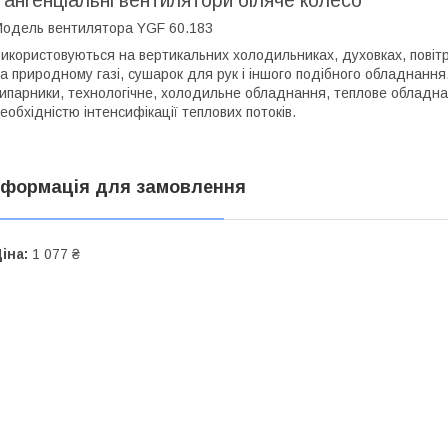
одель вентилятора YGF 60.183
икористовуються на вертикальних холодильниках, духовках, повітрян
а природному газі, сушарок для рук і іншого подібного обладнання
ипарники, технологічне, холодильне обладнання, теплове обладнанн
еобхідністю інтенсифікації теплових потоків.
нформація для замовлення
іна:
1 077 ₴