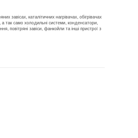
их завісах, каталітичних нагрівачах, обігрівачах
, а так само холодильні системи, конденсатори,
я, повітряні завіси, фанкойли та інші пристрої з