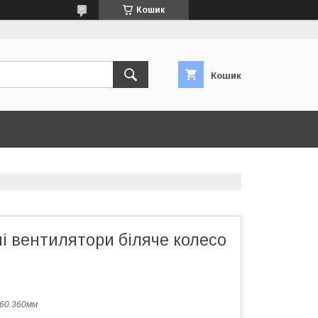
Кошик
Кошик
і вентилятори біляче колесо
60.360мм