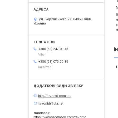
М
В
ул. Берлінського 27, 04060, Київ,
н
Україна
в
н
І
+380 (63) 247-03-45
Viber
+380 (68) 075-55-35
Ц
Київстар
http://favorltd.com.ua
favorltd@ukr.net
facebook
https://www.facebook.com/favorltd