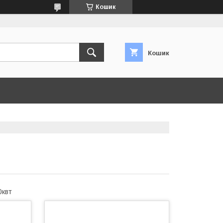
Кошик
Кошик
0квт