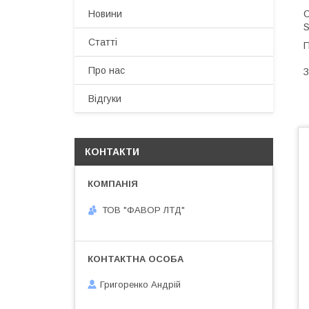
С
Новини
Статті
П
Про нас
З
Відгуки
КОНТАКТИ
ТОВ "ФАВОР ЛТД"
Григоренко Андрій