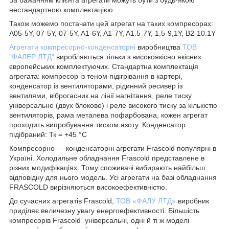
За бажанням клієнта агрегати можуть бути з будь-якою
нестандартною комплектацією.
Також можемо постачати цей агрегат на таких компресорах:
A05-5Y, 07-5Y, 07-5Y, A1-6Y, A1-7Y, A1.5-7Y, 1.5-9,1Y, B2-10.1Y
Агрегати компресорно-конденсаторні
виробництва
ТОВ
"ФАЛЕР ЛТД"
виробляються тільки з високоякісно якісних
європейських комплектуючих. Стандартна комплектація
агрегата: компресор із теном підігрівання в картері,
конденсатор із вентиляторами, рідинний ресивер із
вентилями, віброгасник на лінії нагнітання, реле тиску
універсальне (двух блокове) і реле високого тиску за кількістю
вентиляторів, рама металева пофарбована, кожен агрегат
проходить випробування тиском азоту. Конденсатор
підібраний: Тк = +45 °C
Компресорно — конденсаторні агрегати Frascold популярні в
Україні. Холодильне обладнання Frascold представлене в
різних модифікаціях. Тому споживачі вибирають найбільш
відповідну для нього модель. Усі агрегати на базі обладнання
FRASCOLD вирізняються високоефективністю.
До сучасних агрегатів Frascold,
ТОВ «ФАЛУ ЛТД»
виробник
приділяє величезну увагу енергоефективності. Більшість
компресорів Frascold універсальні, одні й ті ж моделі