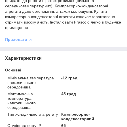
придатні до роботи в різних режимах (низько та
середньотемпературних). Компресорно-конденсаторні
агрегати дуже ергономічні, а також малошумні. Купити
компресорно-конденсаторні агрегати означає гарантовано
отримати високу якість. Інсталювати Frascold легко в будь-яке
приміщення.
Приховати
Характеристики
Основні
Мінімальна температура
-12 град.
навколишнього
середовища
Максимальна
45 град.
температура
навколишнього
середовища
Тип холодильного агрегату
Компресорно-
конденсаторний
Ступінь захисту IP
65