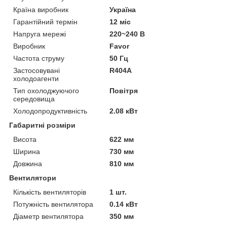
Країна виробник
Україна
Гарантійний термін
12 міс
Напруга мережі
220~240 В
Виробник
Favor
Частота струму
50 Гц
Застосовувані
R404A
холодоагенти
Тип охолоджуючого
Повітря
середовища
Холодопродуктивність
2.08 кВт
Габаритні розміри
Висота
622 мм
Ширина
730 мм
Довжина
810 мм
Вентилятори
Кількість вентиляторів
1 шт.
Потужність вентилятора
0.14 кВт
Діаметр вентилятора
350 мм