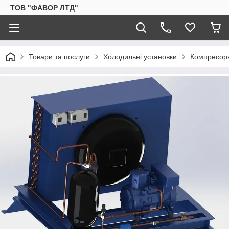
ТОВ "ФАВОР ЛТД"
Товари та послуги
Холодильні установки
Компресорн