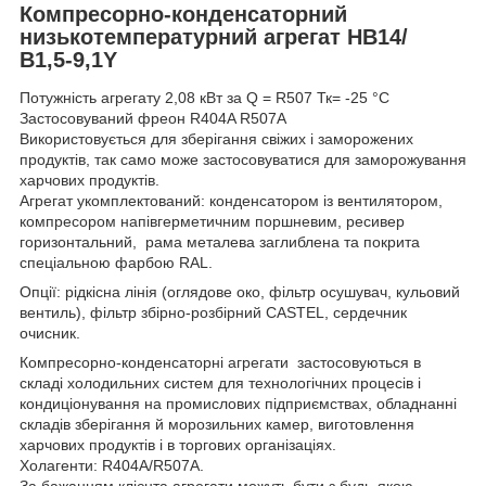
Компресорно-конденсаторний
низькотемпературний агрегат НВ14/
B1,5-9,1Y
Потужність агрегату 2,08 кВт за Q = R507 Тк= -25 °C
Застосовуваний фреон R404A R507A
Використовується для зберігання свіжих і заморожених
продуктів, так само може застосовуватися для заморожування
харчових продуктів.
Агрегат укомплектований: конденсатором із вентилятором,
компресором напівгерметичним поршневим, ресивер
горизонтальний, рама металева заглиблена та покрита
спеціальною фарбою RAL.
Опції: рідкісна лінія (оглядове око, фільтр осушувач, кульовий
вентиль), фільтр збірно-розбірний CASTEL, сердечник
очисник.
Компресорно-конденсаторні агрегати застосовуються в
складі холодильних систем для технологічних процесів і
кондиціонування на промислових підприємствах, обладнанні
складів зберігання й морозильних камер, виготовлення
харчових продуктів і в торгових організаціях.
Холагенти: R404А/R507A.