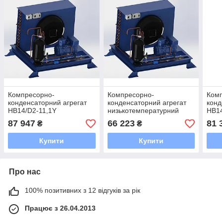
Компресорно-
Компресорно-
Ком
конденсаторний агрегат
конденсаторний агрегат
конд
HB14/D2-11,1Y
низькотемпературний
HB14
LВ4/A07-6Y
87 947
66 223
81 
₴
₴
Купити
Купити
Про нас
100% позитивних з 12 відгуків за рік
Працює з 26.04.2013