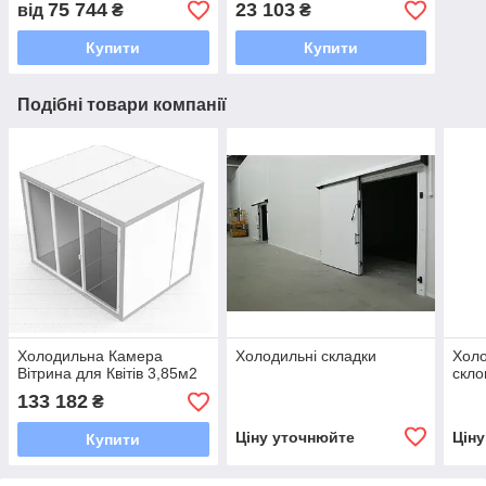
75 744
23 103
від
₴
₴
Купити
Купити
Подібні товари компанії
Холодильна Камера
Холодильні складки
Холо
Вітрина для Квітів 3,85м2
скл
133 182
₴
Ціну уточнюйте
Цін
Купити