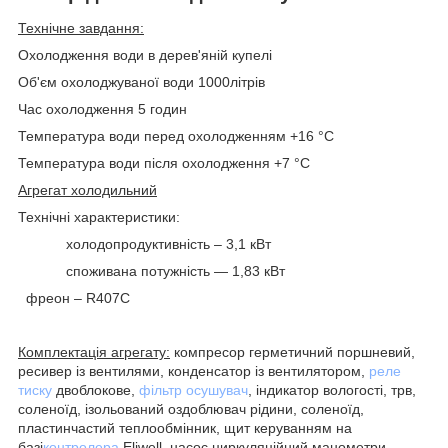
Технічне завдання:
Охолодження води в дерев'яній купелі
Об'єм охолоджуваної води 1000літрів
Час охолодження 5 годин
Температура води перед охолодженням +16 °C
Температура води після охолодження +7 °C
Агрегат холодильний
Технічні характеристики:
холодопродуктивність – 3,1 кВт
споживана потужність — 1,83 кВт
фреон – R407С
Комплектація агрегату:
компресор герметичний поршневий,
ресивер із вентилями, конденсатор із вентилятором,
реле
тиску
двоблокове,
фільтр осушувач
, індикатор вологості, трв,
соленоїд, ізольований оздоблювач рідини, соленоїд,
пластинчастий теплообмінник, щит керуванням на
базі
контролера
Eliwell, насос циркуляційний,манометри,