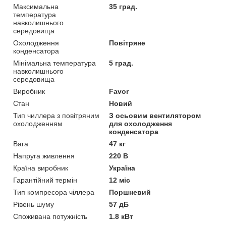
Максимальна
35 град.
температура
навколишнього
середовища
Охолодження
Повітряне
конденсатора
Мінімальна температура
5 град.
навколишнього
середовища
Виробник
Favor
Стан
Новий
Тип чиллера з повітряним
З осьовим вентилятором
охолодженням
для охолодження
конденсатора
Вага
47 кг
Напруга живлення
220 В
Країна виробник
Україна
Гарантійний термін
12 міс
Тип компресора чіллера
Поршневий
Рівень шуму
57 дБ
Споживана потужність
1.8 кВт