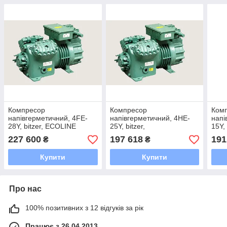
Компресор
Компресор
Ком
напівгерметичний, 4FE-
напівгерметичний, 4HE-
напі
28Y, bitzer, ECOLINE
25Y, bitzer,
15Y, 
227 600
197 618
191
₴
₴
Купити
Купити
Про нас
100% позитивних з 12 відгуків за рік
Працює з 26.04.2013