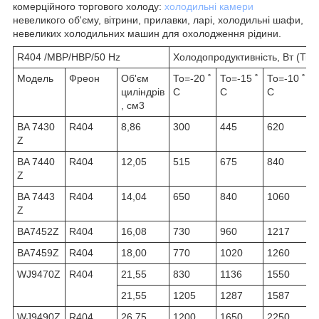
комерційного торгового холоду:
холодильні камери
невеликого об'єму, вітрини, прилавки, ларі, холодильні шафи,
невеликих холодильних машин для охолодження рідини.
R404 /MBP/HBP/50 Hz
Холодопродуктивність, Вт (Тк=
Модель
Фреон
Об'єм
То=-20 ˚
То=-15 ˚
То=-10 ˚
Т
циліндрів
C
C
C
, см3
BA 7430
R404
8,86
300
445
620
Z
BA 7440
R404
12,05
515
675
840
Z
BA 7443
R404
14,04
650
840
1060
Z
BA7452Z
R404
16,08
730
960
1217
BA7459Z
R404
18,00
770
1020
1260
WJ9470Z
R404
21,55
830
1136
1550
21,55
1205
1287
1587
WJ9490Z
R404
26,75
1200
1650
2250