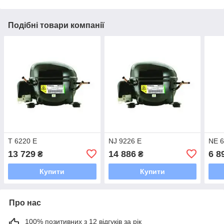
Подібні товари компанії
T 6220 E
NJ 9226 E
NE 6
13 729
14 886
6 8
₴
₴
Купити
Купити
Про нас
100% позитивних з 12 відгуків за рік