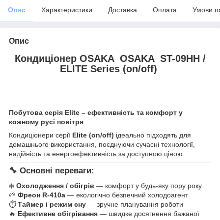
Опис
Характеристики
Доставка
Оплата
Умови п
Опис
Кондиціонер OSAKA OSAKA ST-09HH /
ELITE Series (on/off)
Побутова серія Elite – ефективність та комфорт у
кожному русі повітря
Кондиціонери серії
Elite (on/off)
ідеально підходять для
домашнього використання, поєднуючи сучасні технології,
надійність та енергоефективність за доступною ціною.
🔧
Основні переваги:
❄️
Охолодження / обігрів
— комфорт у будь-яку пору року
🌱
Фреон R-410a
— екологічно безпечний холодоагент
⏱
Таймер і режим сну
— зручне планування роботи
🔥
Ефективне обігрівання
— швидке досягнення бажаної