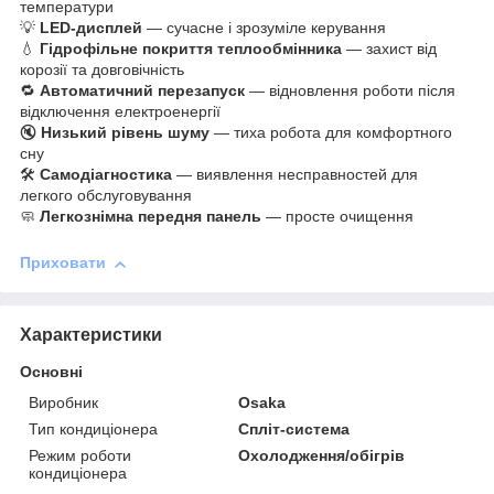
температури
💡
LED-дисплей
— сучасне і зрозуміле керування
💧
Гідрофільне покриття теплообмінника
— захист від
корозії та довговічність
🔁
Автоматичний перезапуск
— відновлення роботи після
відключення електроенергії
🔇
Низький рівень шуму
— тиха робота для комфортного
сну
🛠
Самодіагностика
— виявлення несправностей для
легкого обслуговування
🧼
Легкознімна передня панель
— просте очищення
Приховати
Характеристики
Основні
Виробник
Osaka
Тип кондиціонера
Спліт-система
Режим роботи
Охолодження/обігрів
кондиціонера