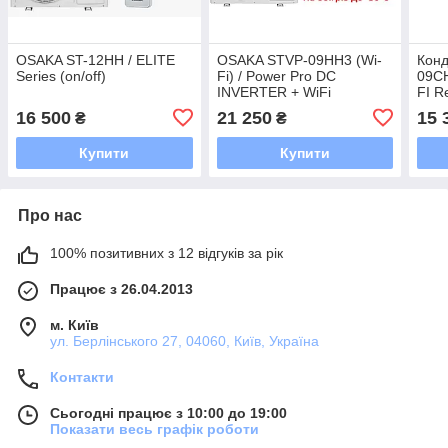
OSAKA ST-12HH / ELITE
OSAKA STVP-09HH3 (Wi-
Конд
Series (on/off)
Fi) / Power Pro DC
09CH
INVERTER + WiFi
FI R
16 500
21 250
15 
₴
₴
Купити
Купити
Про нас
100% позитивних з 12 відгуків за рік
Працює з 26.04.2013
м. Київ
ул. Берлінського 27, 04060, Київ, Україна
Контакти
Сьогодні працює з 10:00 до 19:00
Показати весь графік роботи