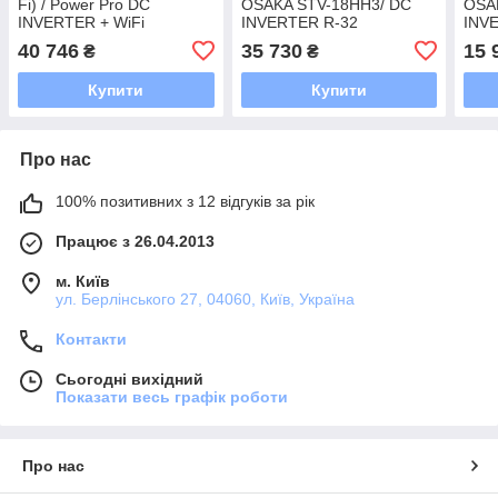
Fi) / Power Pro DC
OSAKA STV-18HH3/ DC
OSA
INVERTER + WiFi
INVERTER R-32
INV
40 746
35 730
15 
₴
₴
Купити
Купити
Про нас
100% позитивних з 12 відгуків за рік
Працює з 26.04.2013
м. Київ
ул. Берлінського 27, 04060, Київ, Україна
Контакти
Сьогодні вихідний
Показати весь графік роботи
Про нас