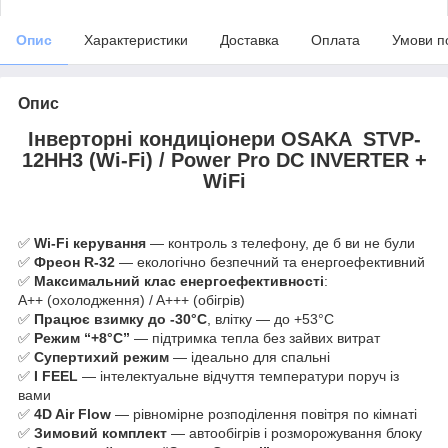
Опис
Характеристики
Доставка
Оплата
Умови п
Опис
Інверторні кондиціонери OSAKA STVP-
12HH3 (Wi-Fi) / Power Pro DC INVERTER +
WiFi
✅
Wi-Fi керування
— контроль з телефону, де б ви не були
✅
Фреон R-32
— екологічно безпечний та енергоефективний
✅
Максимальний клас енергоефективності
:
A++ (охолодження) / A+++ (обігрів)
✅
Працює взимку до -30°C
, влітку — до +53°C
✅
Режим “+8°C”
— підтримка тепла без зайвих витрат
✅
Супертихий режим
— ідеально для спальні
✅
I FEEL
— інтелектуальне відчуття температури поруч із
вами
✅
4D Air Flow
— рівномірне розподілення повітря по кімнаті
✅
Зимовий комплект
— автообігрів і розморожування блоку