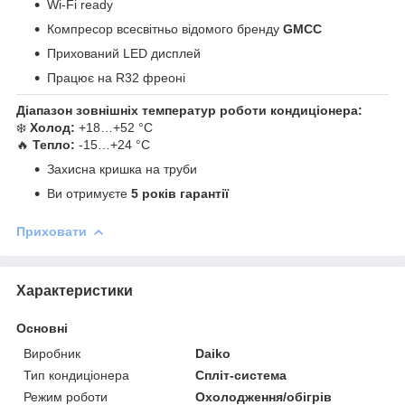
Wi-Fi ready
Компресор всесвітньо відомого бренду
GMCC
Прихований LED дисплей
Працює на R32 фреоні
Діапазон зовнішніх температур роботи кондиціонера:
❄️
Холод:
+18…+52 °C
🔥
Тепло:
-15…+24 °C
Захисна кришка на труби
Ви отримуєте
5 років гарантії
Приховати
Характеристики
Основні
Виробник
Daiko
Тип кондиціонера
Спліт-система
Режим роботи
Охолодження/обігрів