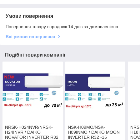
Умови повернення
Повернення товару впродовж 14 днів за домовленістю
Всі умови повернення
Подібні товари компанії
NRSK-H024NVR/NRSK-
NSK-H09MO/NSK-
NRS
H24INVR / DAIKO
H09INMO / DAIKO MOON
H18IN
NOVATOR INVERTER R32
INVERTER R32 -15
NOV