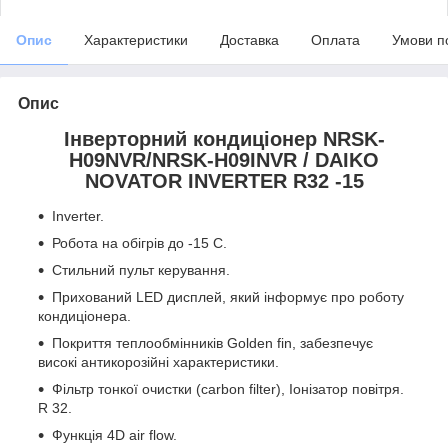
Опис
Характеристики
Доставка
Оплата
Умови п
Опис
Інверторний кондиціонер
NRSK-
H09NVR/NRSK-H09INVR
/ DAIKO
NOVATOR INVERTER R32 -15
Inverter.
Робота на обігрів до -15 С.
Стильний пульт керування.
Прихований LED дисплей, який інформує про роботу
кондиціонера.
Покриття теплообмінників Golden fin, забезпечує
високі антикорозійні характеристики.
Фільтр тонкої очистки (carbon filter), Іонізатор повітря.
R 32.
Функція 4D air flow.