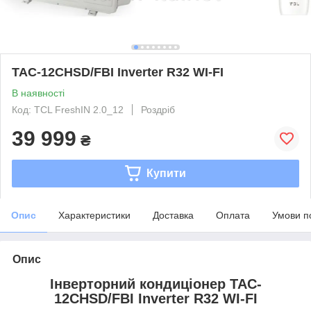
TAC-12CHSD/FBI Inverter R32 WI-FI
В наявності
Код: TCL FreshIN 2.0_12
Роздріб
39 999
₴
Купити
Опис
Характеристики
Доставка
Оплата
Умови п
Опис
Інверторний кондиціонер TAC-
12CHSD/FBI Inverter R32 WI-FI