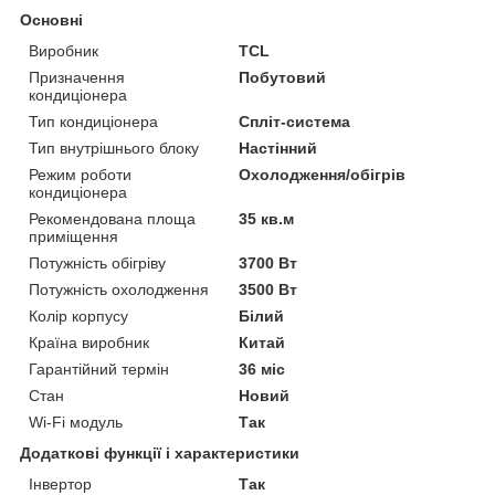
Основні
Виробник
TCL
Призначення
Побутовий
кондиціонера
Тип кондиціонера
Спліт-система
Тип внутрішнього блоку
Настінний
Режим роботи
Охолодження/обігрів
кондиціонера
Рекомендована площа
35 кв.м
приміщення
Потужність обігріву
3700 Вт
Потужність охолодження
3500 Вт
Колір корпусу
Білий
Країна виробник
Китай
Гарантійний термін
36 міс
Стан
Новий
Wi-Fi модуль
Так
Додаткові функції і характеристики
Інвертор
Так