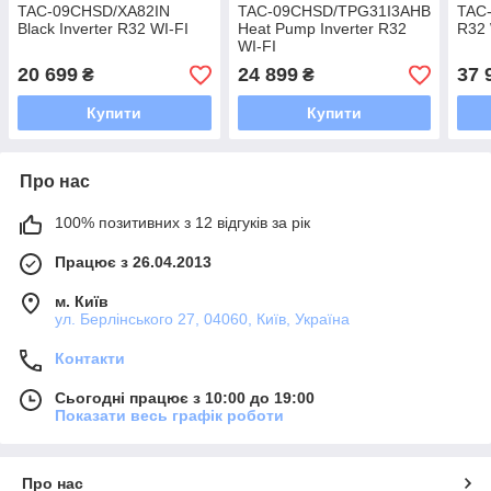
TAC-09CHSD/XA82IN
TAC-09CHSD/TPG31I3AHB
TAC-
Black Inverter R32 WI-FI
Heat Pump Inverter R32
R32 
WI-FI
20 699
24 899
37 
₴
₴
Купити
Купити
Про нас
100% позитивних з 12 відгуків за рік
Працює з 26.04.2013
м. Київ
ул. Берлінського 27, 04060, Київ, Україна
Контакти
Сьогодні працює з 10:00 до 19:00
Показати весь графік роботи
Про нас