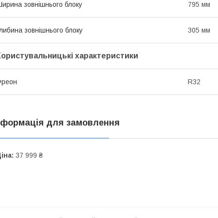
ирина зовнішнього блоку
795 мм
либина зовнішнього блоку
305 мм
Користувальницькі характеристики
Фреон
R32
нформація для замовлення
іна:
37 999 ₴