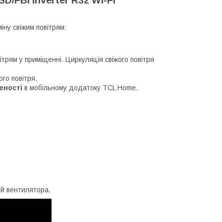
іну свіжим повітрям:
ітрям у приміщенні. Циркуляція свіжого повітря
.
го повітря.
леності
в мобільному додатоку TCL Home.
ей вентилятора.