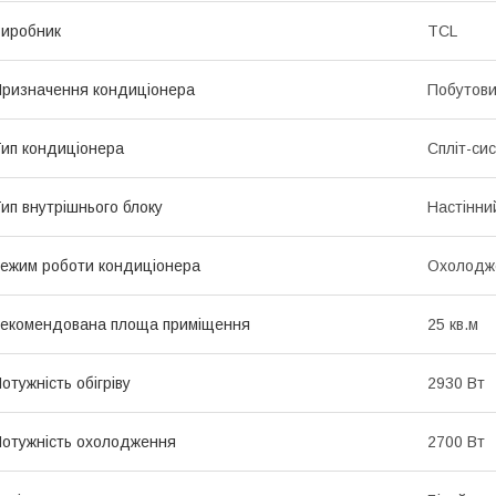
иробник
TCL
ризначення кондиціонера
Побутов
ип кондиціонера
Спліт-си
ип внутрішнього блоку
Настінни
ежим роботи кондиціонера
Охолодже
екомендована площа приміщення
25 кв.м
отужність обігріву
2930 Вт
отужність охолодження
2700 Вт