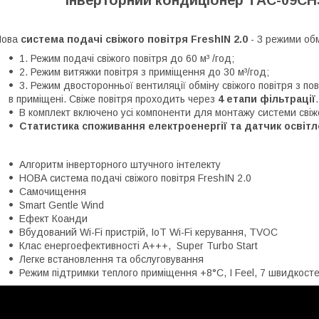
Нова
система подачі свіжого повітря FreshIN 2.0
- 3 режими обм
1. Режим подачі свіжого повітря до 60 м³ /год;
2. Режим витяжки повітря з приміщення до 30 м³/год;
3. Режим двосторонньої вентиляції обміну свіжого повітря з пов
в приміщені. Свіже повітря проходить через
4 етапи фільтрації
В комплект включено усі компоненти для монтажу системи свіжо
Статистика споживання електроенергії та датчик освіт
Алгоритм інверторного штучного інтелекту
НОВА система подачі свіжого повітря FreshIN 2.0
Самочищення
Smart Gentle Wind
Ефект Коанди
Вбудований Wi-Fi пристрій, IoT Wi-Fi керування, TVOC
Клас енергоефективності А+++, Super Turbo Start
Легке встановлення та обслуговування
Режим підтримки теплого приміщення +8°C, I Feel, 7 швидкост