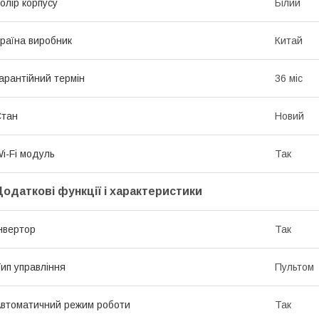
олір корпусу
Білий
раїна виробник
Китай
арантійний термін
36 міс
Стан
Новий
i-Fi модуль
Так
Додаткові функції і характеристики
нвертор
Так
ип управління
Пультом
втоматичний режим роботи
Так