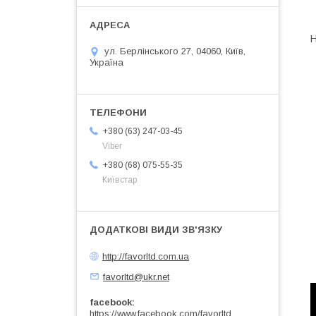
ул. Берлінського 27, 04060, Київ,
Україна
+380 (63) 247-03-45
Viber
+380 (68) 075-55-35
Київстар
http://favorltd.com.ua
favorltd@ukr.net
facebook
https://www.facebook.com/favorltd