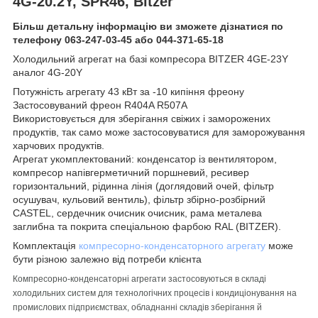
4G-20.2Y, SPR46, Bitzer
Більш детальну інформацію ви зможете дізнатися по
телефону 063-247-03-45 або 044-371-65-18
Холодильний агрегат на базі компресора BITZER 4GE-23Y
аналог 4G-20Y
Потужність агрегату 43 кВт за -10 кипіння фреону
Застосовуваний фреон R404A R507A
Використовується для зберігання свіжих і заморожених
продуктів, так само може застосовуватися для заморожування
харчових продуктів.
Агрегат укомплектований: конденсатор із вентилятором,
компресор напівгерметичний поршневий, ресивер
горизонтальний, рідинна лінія (доглядовий очей, фільтр
осушувач, кульовий вентиль), фільтр збірно-розбірний
CASTEL, сердечник очисник очисник, рама металева
заглибна та покрита спеціальною фарбою RAL (BITZER).
Комплектація
компресорно-конденсаторного агрегату
може
бути різною залежно від потреби клієнта
Компресорно-конденсаторні агрегати застосовуються в складі
холодильних систем для технологічних процесів і кондиціонування на
промислових підприємствах, обладнанні складів зберігання й