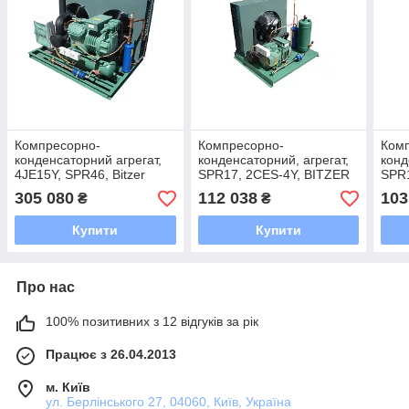
Компресорно-
Компресорно-
Ком
конденсаторний агрегат,
конденсаторний, агрегат,
конд
4JE15Y, SPR46, Bitzer
SPR17, 2CES-4Y, BITZER
SPR1
305 080
112 038
103
₴
₴
Купити
Купити
Про нас
100% позитивних з 12 відгуків за рік
Працює з 26.04.2013
м. Київ
ул. Берлінського 27, 04060, Київ, Україна