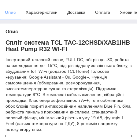
Опис
Характеристики
Доставка
Оплата
Умови п
Опис
Спліт система TCL TAC-12CHSD/XAB1IHB
Heat Pump R32 WI-FI
Інверторний тепловий насос, FULL DC, обігрів до -30, робота
на охолодження до -15°C, підігрів піддону зовнішнього блоку, з
вбудованим IoT WiFi (додаток TCL Home) Голосове
керування: Google Assistant «Ок, Google». Функція
самоочищення (обмерзання, розморожування,
високотемпературна сушка та стерилізація). Підтримка
температури 8°С. В комплекті кабель живлення, вібраційні
прокладки. Клас енергоефективності А++, теплообмінники
обох блоків покриті антикорозійним напиленням Blue Fin, біла
ребриста панель з прихованим дисплеєм, стандартний
пиловий фільтр, мінімальний рівень шуму 19 dB, функція I
Feel (датчик температури на ПДУ), 8 режимів напрямку
потоку вгору-вниз.