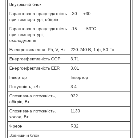
Внутрішній блок
Гарантована працездатність
-30 ... +30
при температурі, обігрів
Гарантована працездатність
-15 … +53°C
при температурі,
охолодження
Електроживлення: Ph, V, Hz
220-240 В, 1 ф, 50 Гц
Енергоефективність COP
3.71
Енергоефективність EER
3.01
Інвертор
Інвертор
Потужність, кВт
3.4
Споживана потужність,
922
обігрів, Вт.
Споживана потужність,
1130
холод, Вт.
Фреон
R32
Зовнішній блок