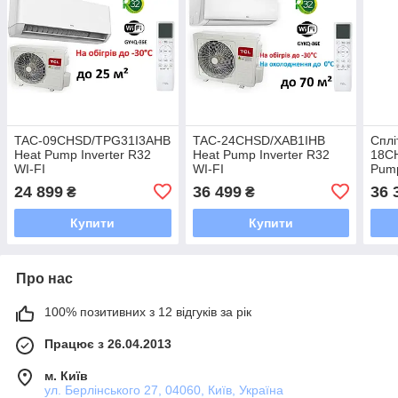
TAC-09CHSD/TPG31I3AHB
TAC-24CHSD/XAB1IHB
Сплі
Heat Pump Inverter R32
Heat Pump Inverter R32
18C
WI-FI
WI-FI
Pump
24 899
36 499
36 
₴
₴
Купити
Купити
Про нас
100% позитивних з 12 відгуків за рік
Працює з 26.04.2013
м. Київ
ул. Берлінського 27, 04060, Київ, Україна