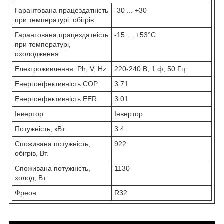
Гарантована працездатність
-30 ... +30
при температурі, обігрів
Гарантована працездатність
-15 … +53°C
при температурі,
охолодження
Електроживлення: Ph, V, Hz
220-240 В, 1 ф, 50 Гц
Енергоефективність COP
3.71
Енергоефективність EER
3.01
Інвертор
Інвертор
Потужність, кВт
3.4
Споживана потужність,
922
обігрів, Вт.
Споживана потужність,
1130
холод, Вт.
Фреон
R32