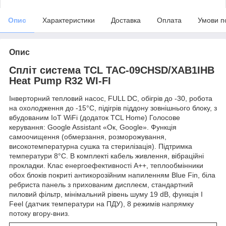
Опис
Характеристики
Доставка
Оплата
Умови п
Опис
Спліт система TCL TAC-09CHSD/XAB1IHB
Heat Pump R32 WI-FI
Інверторний тепловий насос, FULL DC, обігрів до -30, робота
на охолодження до -15°C, підігрів піддону зовнішнього блоку, з
вбудованим IoT WiFi (додаток TCL Home) Голосове
керування: Google Assistant «Ок, Google». Функція
самоочищення (обмерзання, розморожування,
високотемпературна сушка та стерилізація). Підтримка
температури 8°С. В комплекті кабель живлення, вібраційні
прокладки. Клас енергоефективності А++, теплообмінники
обох блоків покриті антикорозійним напиленням Blue Fin, біла
ребриста панель з прихованим дисплеєм, стандартний
пиловий фільтр, мінімальний рівень шуму 19 dB, функція I
Feel (датчик температури на ПДУ), 8 режимів напрямку
потоку вгору-вниз.