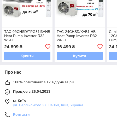
TAC-09CHSD/TPG31I3AHB
TAC-24CHSD/XAB1IHB
Сплі
Heat Pump Inverter R32
Heat Pump Inverter R32
12C
WI-FI
WI-FI
Pump
24 899
36 499
24 
₴
₴
Купити
Купити
Про нас
100% позитивних з 12 відгуків за рік
Працює з 26.04.2013
м. Київ
ул. Берлінського 27, 04060, Київ, Україна
Контакти