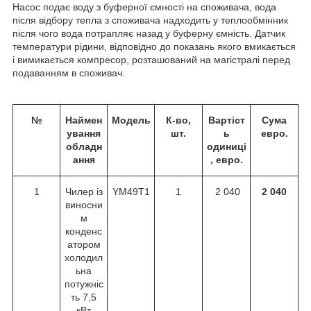
Насос подає воду з буферної ємності на споживача, вода
після відбору тепла з споживача надходить у теплообмінник
після чого вода потрапляє назад у буферну ємність. Датчик
температури рідини, відповідно до показань якого вмикається
і вимикається компресор, розташований на магістралі перед
подаванням в споживач.
№
Наймен
Модель
К-во,
Вартіст
Сума
ування
шт.
ь
евро
.
обладн
одиниці
ання
,
евро
.
1
Чилер із
YМ49T1
1
2 040
2 040
виносни
м
конденс
атором
холодил
ьна
потужніс
ть 7,5
кВт