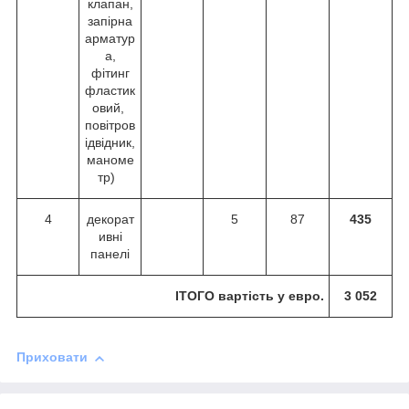
клапан,
запірна
арматур
а,
фітинг
фластик
овий,
повітров
ідвідник,
маноме
тр)
4
декорат
5
87
435
ивні
панелі
ІТОГО вартість у
евро
.
3 052
Приховати