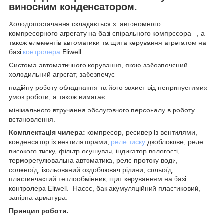
виносним конденсатором.
Холодопостачання складається з: автономного
компресорного агрегату на базі спірального компресора , а
також елементів автоматики та щита керування агрегатом на
базі
контролера
Eliwell.
Система автоматичного керування, якою забезпечений
холодильний агрегат, забезпечує
надійну роботу обладнання та його захист від неприпустимих
умов роботи, а також вимагає
мінімального втручання обслуговчого персоналу в роботу
встановлення.
Комплектація чилера:
компресор, ресивер із вентилями,
конденсатор із вентиляторами,
реле тиску
двоблокове, реле
високого тиску, фільтр осушувач, індикатор вологості,
терморегулювальна автоматика, реле протоку води,
соленоїд, ізольований оздоблювач рідини, сольоїд,
пластинчастий теплообмінник, щит керуванням на базі
контролера Eliwell. Насос, бак акумуляційний пластиковий,
запірна арматура.
Принцип роботи.