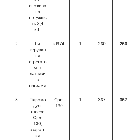
спожива
на
потужніс
ть 2,4
кВт
2
Щит
id974
1
260
260
керуван
ня
агрегато
м +
датчики
з
гільзами
3
Гідромо
Cpm
1
367
367
дуль
130
(насос
Cpm
130,
зворотн
ий