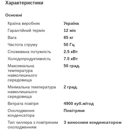
Характеристики
Основні
Країна виробник
Україна
Гарантійний термін
12 міс
Вага
85 кг
Частота струму
50 Гц
Споживана потужність
2.5 кВт
Холодопродуктивність
7.5 кВт
Максимальна
50 град.
температура
навколишнього
середовища
Мінімальна температура
2 град.
навколишнього
середовища
Витрата повітря
4900 куб.м/год
Охолодження
Повітряне
конденсатора
Тип чиллера з повітряним
З виносним конденсатором
охолодженням