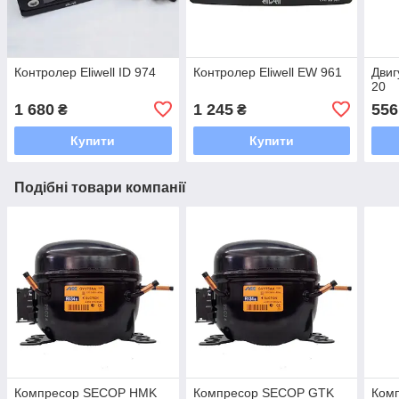
Контролер Eliwell ID 974
Контролер Eliwell EW 961
Двиг
20
1 680
1 245
556
₴
₴
Купити
Купити
Подібні товари компанії
Компресор SECOP HMK
Компресор SECOP GTK
Ком