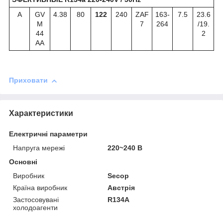
А
GV
4.38
80
122
240
ZAF
163-
7.5
23.6
M
7
264
/19.
44
2
AA
Приховати
Характеристики
Електричні параметри
Напруга мережі
220~240 В
Основні
Виробник
Secop
Країна виробник
Австрія
Застосовувані
R134A
холодоагенти