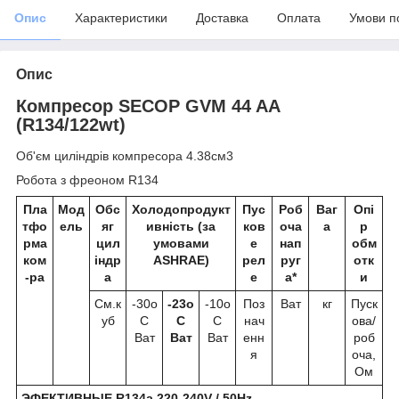
Опис
Характеристики
Доставка
Оплата
Умови п
Опис
Компресор SECOP GVM 44 AA
(R134/122wt)
Об'єм циліндрів компресора 4.38см3
Робота з фреоном R134
Пла
Мод
Обс
Холодопродукт
Пус
Роб
Ваг
Опі
тфо
ель
яг
ивність (за
ков
оча
а
р
рма
цил
умовами
е
нап
обм
ком
індр
ASHRAE)
рел
руг
отк
-ра
а
е
а*
и
См.к
-30о
-23о
-10о
Поз
Ват
кг
Пуск
уб
С
С
С
нач
ова/
Ват
Ват
Ват
енн
роб
я
оча,
Ом
ЭФЕКТИВНЫЕ R134a 220-240V / 50Hz