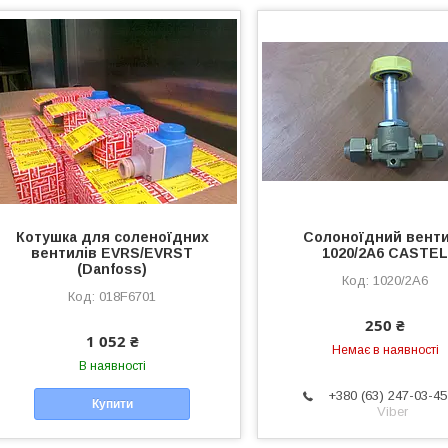
Котушка для соленоїдних
Солоноїдний вент
вентилів EVRS/EVRST
1020/2А6 CASTE
(Danfoss)
1020/2А6
018F6701
250 ₴
1 052 ₴
Немає в наявності
В наявності
+380 (63) 247-03-45
Купити
Viber