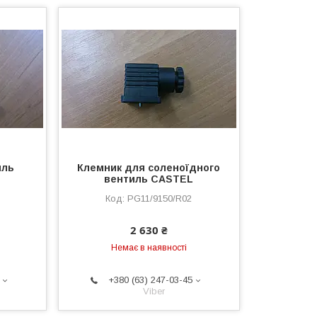
иль
Клемник для соленоїдного
L
вентиль CASTEL
PG11/9150/R02
2 630 ₴
Немає в наявності
+380 (63) 247-03-45
Viber