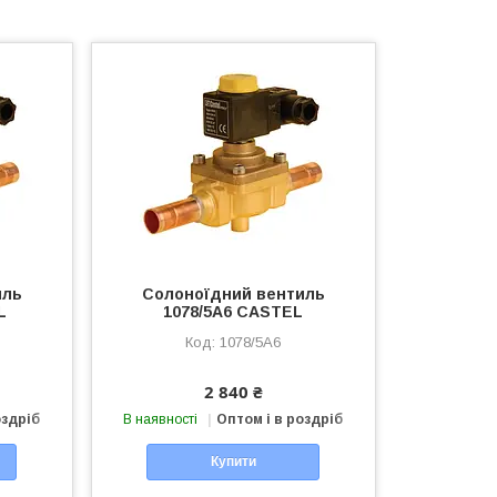
иль
Солоноїдний вентиль
L
1078/5A6 CASTEL
1078/5A6
2 840 ₴
оздріб
В наявності
Оптом і в роздріб
Купити