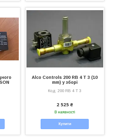
дного
Alco Controls 200 RB 4 T 3 (10
RSON
mm) у зборі
200 RB 4 T 3
2 525 ₴
В наявності
Купити