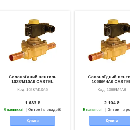
Солоноїдний вентиль
Солоноїдний вент
1028/M10A6 CASTEL
1068/M4A6 CASTE
1028/M10A6
1068/M4A6
1 683 ₴
2 104 ₴
В наявності
Оптом і в роздріб
В наявності
Оптом і в р
Купити
Купити