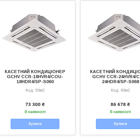
КАСЕТНИЙ КОНДИЦІОНЕР
КАСЕТНИЙ КОНДИЦІ
GCHV СCR-18HVR4/COU-
GCHV СCR-24HVR4/
18HDR4/SP-S060
24HDR4/SP-S068
50м2
60м2
73 300 ₴
86 678 ₴
В наявності
В наявності
Купити
Купити